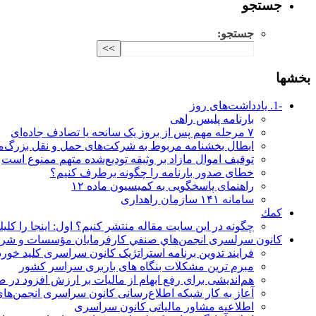
جستجو
جستجو:
بخشها
-1. یادداشت‌های روز
بارنامه پلیس راهی
۷ مرحله مهم پس از بروز یک سانحه یا تصادف جاده‌ای
ابطال بخشنامه مربوط به شرکت‌های حمل و نقل بزرگ‌مقی
توقیف اموال مازاد بر وثیقه تودیع‌شده متهم ممنوع است
خطای صدور بارنامه را چگونه برطرف کنیم؟‌
راهنمای پاسخگویی به کمیسیون ماده ۱۲
سامانه ۱۴۱ سازمان راهداری
كمك
چگونه در اين سايت مقاله منتشر كنيم؟ اول: اينجا را كليك ك
كانون سرلسری انجمن‌هاي صنفي كارفرمايان مؤسسات و شركت
فرایند تدوین برنامه استراتژیک کانون سراسری کلید خورد
مبرم ترین مشکلات بنگاه های باربری سراسر کشور
هم‌اندیشی برای رفع ابهام از مالیات بر ارزش افزود در 
آعاز به کار شبکه اطلاع‌رسانی کانون سراسری انجمن‌
اطلاعیه مشاور مالیاتی کانون سراسری