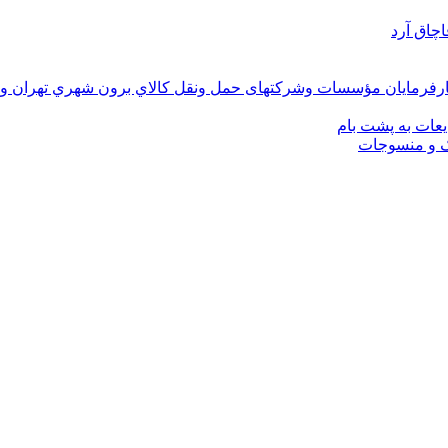
چاق آرد
رفرمایان مؤسسات وشرکتهای حمل ونقل كالاي برون شهري تهران وحو
یعات به پشت بام
ک و منسوجات