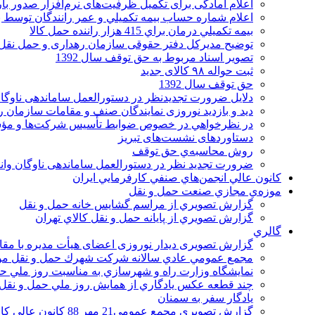
اعلام آمادگی برای تکمیل ظرفیت‌های نرم‌افزار صدور بار
اعلام شماره حساب بيمه تكميلي و عمر رانندگان توسط بي
بيمه تكميلي درمان براي 415 هزار راننده حمل كالا
توضیح مدیرکل دفتر حقوقی سازمان رهداری و حمل نقل جاد
تصوير اسناد مربوط به حق توقف سال 1392
ثبت حواله ۹۸ کالای جدید
حق توقف سال 1392
دلایل ضرورت تجدیدنظر در دستورالعمل ساماندهی ناوگان
دید و بازدید نوروزی نمایندگان صنف و مقامات سازمان ر
در نظرخواهي در خصوص ضوابط تأسيس شركت‌ها و مؤ
دستاوردهای نشست‌های تبریز
روش محاسبه‌ي حق توقف
ضرورت تجدید نظر در دستورالعمل ساماندهی ناوگان وانت
كانون عالي انجمن‌هاي صنفي كارفرمايي ايران
موزه‌ي مجازي صنعت حمل و نقل
گزارش تصويري از مراسم گشايس خانه حمل و نقل
گزارش تصويري از پايانه حمل و نقل كالاي تهران
گالري
گزارش تصویری دیدار نوروزی اعضای هیأت مدیره با مق
مجمع عمومي عادي سالانه شركت شهرك حمل و نقل مؤس
نمايشگاه وزارت راه و شهرسازي به مناسبت روز ملي ح
چند قطعه عكس يادگاري از همايش روز ملي حمل و نقل 91
يادگار سفر به سمنان
گزارش تصويري مجمع عمومي21 مهر 88 كانون عالي كارفرمايان مستقل ايران