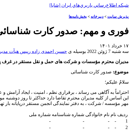
شبكه اطلاع‌رساني باربري‌هاي ايران [شابا]
پذيرش سايت
>
دبیرخانه
>
بخش‌نامه‌ها
فوری و مهم: صدور کارت شناسائی
۱۷ خرداد ۱۴۰۱
سه شنبه 7 ژوئن 2022
بوسيله ى
حسین احمدی‌ زاده رپیس هیآت مدیر
مدیران محترم مؤسسات و شرکت های حمل و نقل مستقر در غرف پایا
موضوع:
صدور کارت شناسائی
سلامٌ علیکم؛
احتراماً به آگاهی می رساند ، برقراری نظم ، امنیت ، ایجاد آرامش و 
مهر مؤسسه / شرکت ، به دفتر نمایندگی انجمن مستقر درپایانه بار تهران
ردیف
نام
نام خانوادگی
شماره شناسنامه
شماره ملی
-
-
-
-
1
-
-
-
-
2