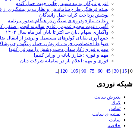
اعزام ناوگان به بند شهید رجائی جهت حمل گندم
بسته فرهنگی طرح ساماندهی و نظارت بر پیشگیری از قا
پوشش پرداخت کرایه حمل رانندگان
رعایت تناژخودروهای سنگین در هنگام صدور بارنامه
آگهی دعوت مجمع عمومی عادی سالیانه انجمن صنفی کا
واگذاری سهام دیان حداکثر تا پایان آذر ‌ماه سال ۱۴۰۴
جمع آوری بقایای کولرهای مستعمل و پرهیز از انتقال ضا
ضوابط اختصاصی خرید ، فروش ، حمل و نگهداری پوشا
مهم و فوری: کارمندان دحت وشش را معرفی کنید!
مهم و فوری: شارژ پایانه را ورایز کنیم!
فوری و مهم:‌ اعلام بار در سامانه شرکت دیان
...
|
120
|
105
|
90
|
75
|
60
|
45
|
30
|
15
|
0
شبكه نوردى
پذيرش سايت
كمك
تماس
نقشه ى سايت
سايت
خلاصه