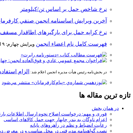
نرخ شاخص حمل بر اساس تن/کیلومتر
آخرین ویرایش اساسنامه انجمن صنفي كارفرما
نرخ کرایه حمل برای بارگیرهای اطاقدار مسقف 
فهرست كامل نام اعضاء‌ انجمن
ویرایش چهارم: ۹ اسفند ماه ۱۳۹۷؛ ويرايش دوم: 13 آذر 1391، ويرايش سوم: شنبه 7 تير ماه،
الزام استفاد
در بخش‌نامه‌‌ رئيس هيأت مديره انجمن اعلام شد:
تازه ترين مقاله ها
در همان بخش
فوری و مهم:‌ درخواست اصلاح نحوه ارسال اطلاعات بارنامه به ساما
اعزام ناوگان به بندر چابهار جهت حمل کالاهای اساسی
رعایت انضباط و نظم در راهروهای پایانه
نصب گواهینامه مدیرفنی در محل مناسب و در معرض دی