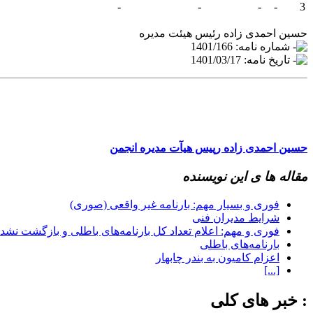
-
-
-
-
3
حسین احمدی زاده رئیس هیئت مدیره
شماره نامه: 1401/166
تاریخ نامه: 1401/03/17
حسین احمدی‌ زاده رپیس هیآت مدیره انجمن
مقاله ها ى اين نويسنده
فوری و بسیار مهم: بارنامه غیر واقعی (صوری)
شرایط مدیران فنی
فوری و مهم: اعلام تعداد کل بارنامه‌های باطلی و بازگشت نشده از ابتدا
بارنامه‌های باطلی
اعزام کامیون به بندر چابهار
[...]
: خبر هاى كلى